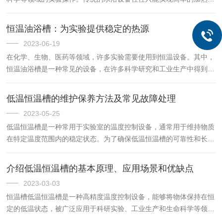
保温功能，无法精确控制温度。为了解决这一问题，市场上出现了一
种新型的水浴设备——低温恒温水浴。次恒温水浴是一种具有高精
恒温油浴槽：为实验提供稳定的热源
度...
2023-06-19
在化学、生物、医药等领域，许多实验需要使用到恒温设备。其中，
恒温油浴槽是一种常见的设备，在许多科学研究和工业生产中得到广
泛应用。首先，我们来了解一下恒温油浴槽的基本原理和结构。它由
加热器、控制系统和容器三部分组成。通常采用不易挥发且具有良
低温恒温槽的维护保养方法及常见故障处理
好...
2023-05-25
低温恒温槽是一种常用于实验室的温度控制设备，通常用于维持物质
在特定温度范围内的稳定状态。为了确保低温恒温槽的可靠性和长期
稳定运行，需要进行适当的维护保养并及时处理常见故障。维护保养
方法：1.清洁：定期清洁恒温槽的内部和外部表面，避免灰尘、污...
介绍低温恒温槽的基本原理、应用场景和优缺点
2023-03-03
恒温槽低温恒温槽是一种高精度温度控制设备，能够将物体保持在恒
定的低温状态，被广泛应用于科研实验、工业生产和生命科学等领
域。本文将介绍低温恒温槽的基本原理、应用场景和优缺点。一、低