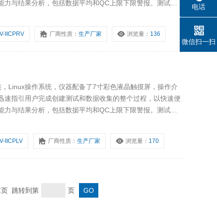
能力与结果分析，包括数据平均和QC上限下限警报。测试数
电话
电脑，也可通过U盘导出实验数据。机器升级远程功能，使电
021614
。
V-IICPRV
厂商性质：
生产厂家
浏览量：
136
微信扫一扫
内核，Linux操作系统，仪器配备了7寸彩色液晶触摸屏，操作介
迅速指引用户完成创建测试和数据收集的整个过程，以快速便
能力与结果分析，包括数据平均和QC上限下限警报。测试数
电脑，也可通过U盘导出实验数据。机器升级远程功能，使电
。
V-IICPLV
厂商性质：
生产厂家
浏览量：
170
 末页 跳转到第
页