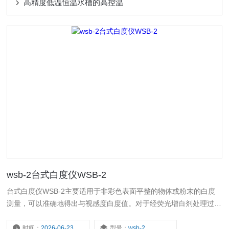
高精度低温恒温水槽的高控温
wsb-2台式白度仪WSB-2
台式白度仪WSB-2主要适用于非彩色表面平整的物体或粉末的白度
测量，可以准确地得出与视感度白度值。对于经荧光增白剂处理过的
物体，可以定量反映荧光增光后的白度值。对于纸张的不透明度可以
准确测量。可以广泛应用于纺织印染、油漆涂料、化工建材、纸张纸
时间：
2026-06-23
型号：
wsb-2