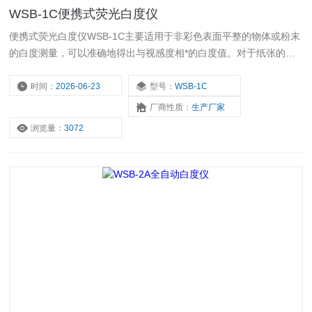
WSB-1C便携式荧光白度仪
便携式荧光白度仪WSB-1C主要适用于非彩色表面平整的物体或粉末
的白度测量，可以准确地得出与视感度相*的白度值。对于纸张的不
透明度可以准确测量。可以广泛应用于纺织印染、油漆涂料、化工建
材、纸张纸板、塑料制品、白色水泥、陶瓷、搪瓷、淀粉、面粉、食
时间：
2026-06-23
型号：
WSB-1C
盐、洗涤剂、化妆品等物质的白度测量。
厂商性质：
生产厂家
浏览量：
3072