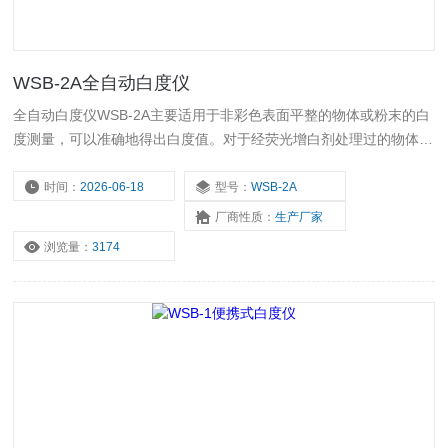
WSB-2A全自动白度仪
全自动白度仪WSB-2A主要适用于非彩色表面平整的物体或粉末的白
度测量，可以准确地得出白度值。对于经荧光增白剂处理过的物体，
可以定量反映荧光增光后的白度值。对于纸张的不透明度可以准确测
量。WSB-2A可以广泛应用于纺织印染、油漆涂料、化工建材、纸张
时间：
2026-06-18
型号：
WSB-2A
纸板、塑料制品、白色水泥、陶瓷、搪瓷、淀粉、面粉、食盐、洗涤
厂商性质：
生产厂家
剂、化妆品等物质的白度测量。
浏览量：
3174