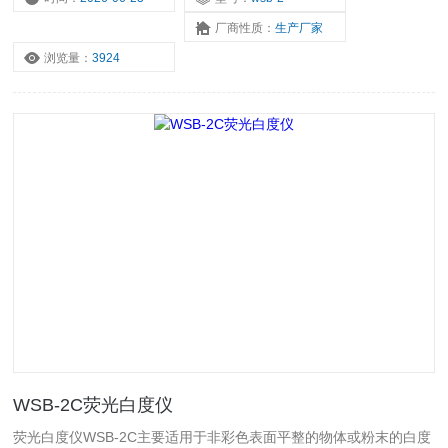
板、塑料制品、白色水泥、陶瓷、搪瓷、淀粉、面粉、食盐、洗涤
厂商性质：
生产厂家
剂、化妆品等物质的白度测量。
浏览量：
3924
WSB-2C荧光白度仪
荧光白度仪WSB-2C主要适用于非彩色表面平整的物体或粉末的白度