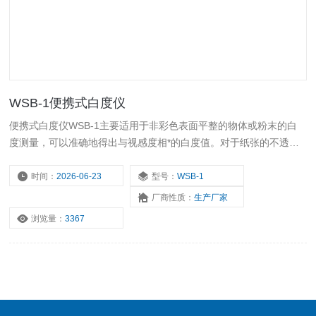
WSB-1便携式白度仪
便携式白度仪WSB-1主要适用于非彩色表面平整的物体或粉末的白
度测量，可以准确地得出与视感度相*的白度值。对于纸张的不透明
度可以准确测量。 可以广泛应用于纺织印染、油漆涂料、化工建
材、纸张纸板、塑料制品、白色水泥、陶瓷、搪瓷、淀粉、面粉、食
时间：
2026-06-23
型号：
WSB-1
盐、洗涤剂、化妆品等物质的白度测量。
厂商性质：
生产厂家
浏览量：
3367