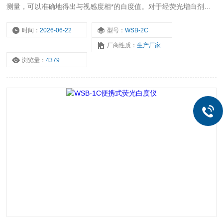
测量，可以准确地得出与视感度相*的白度值。对于经荧光增白剂处
理过的物体，可以定量反映荧光增光后的白度值。对于纸张的不透明
度可以准确测量。可以广泛应用于纺织印染、油漆涂料、化工建材、
时间：
2026-06-22
型号：
WSB-2C
纸张纸板、塑料制品、白色水泥、陶瓷、搪瓷、淀粉、面粉、食盐、
厂商性质：
生产厂家
洗涤剂、化妆品等物质的白度测量。
浏览量：
4379