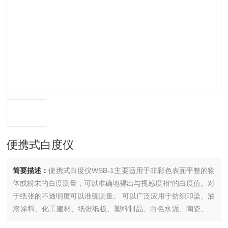
便携式白度仪
简要描述：
便携式白度仪WSB-1主要适用于非彩色表面平整的物
体或粉末的白度测量，可以准确地得出与视感度相*的白度值。对
于纸张的不透明度可以准确测量。 可以广泛应用于纺织印染、油
漆涂料、化工建材、纸张纸板、塑料制品、白色水泥、陶瓷、搪
瓷、淀粉、面粉、食盐、洗涤剂、化妆品等物质的白度测量。