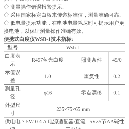
◇ 测量操作错误报警提示。
◇ 采用国家标定白板来传递标准值，测量准确可靠。
◇ 低电量提示功能，在电池电量耗尽时可提示用户更
换电池，以保证测量操作准确有效。
便携式白度仪
WSB-1技术指标:
型号
Wsb-1
白度表
R457蓝光白度
照测条件
45/0
示
示值误
1.0
重复性
0.2
差
测量孔
φ16
零点漂移
0.1
径
外型尺
235×75×65 mm
寸
供电电
7.5V/ 0.4 A 电源适配器\直流1.5V×5节AA碱性