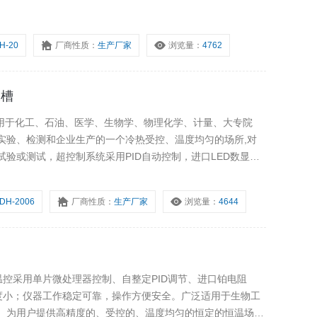
H-20
厂商性质：
生产厂家
浏览量：
4762
水槽
广泛用于化工、石油、医学、生物学、物理化学、计量、大专院
实验、检测和企业生产的一个冷热受控、温度均匀的场所,对
验或测试，超控制系统采用PID自动控制，进口LED数显，
输出，建立槽外第二恒温场，扩大使用范围。
DH-2006
厂商性质：
生产厂家
浏览量：
4644
温控采用单片微处理器控制、自整定PID调节、进口铂电阻
动度小；仪器工作稳定可靠，操作方便安全。广泛适用于生物工
。为用户提供高精度的、受控的、温度均匀的恒定的恒温场