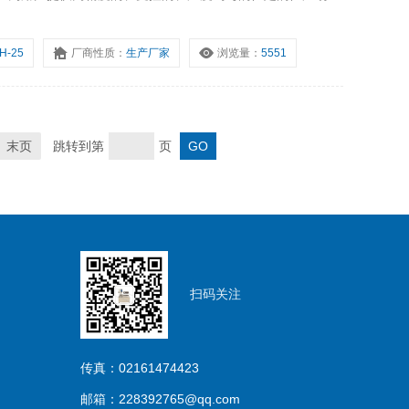
H-25
厂商性质：
生产厂家
浏览量：
5551
末页
跳转到第
页
扫码关注
传真：02161474423
邮箱：228392765@qq.com