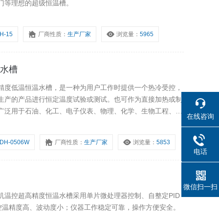
门等理想的超级恒温槽。
H-15
厂商性质：
生产厂家
浏览量：
5965
温水槽
精度低温恒温水槽，是一种为用户工作时提供一个热冷受控，
生产的产品进行恒定温度试验或测试。也可作为直接加热或制
广泛用于石油、化工、电子仪表、物理、化学、生物工程、医
在线咨询
测试及化学分析等研究部门，高等院校，企业质检及生产部
DH-0506W
厂商性质：
生产厂家
浏览量：
5853
电话
021614
微信扫一扫
微机温控超高精度恒温水槽采用单片微处理器控制、自整定PID
，控温精度高、波动度小；仪器工作稳定可靠，操作方便安全。