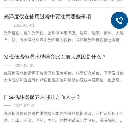
调节系统，对加热器或致冷器的工作状态进行自动调节，来实现恒温
的目的。本实验所用的恒温水浴通过电子继电器对加热器自动调
光泽度仪在使用过程中要注意哪些事项
节，...
2022-06-01
光泽度仪，也叫光泽仪，是用来测定陶瓷、油漆、油墨、塑料、大理
石、铝、五金等材料表面光泽度的仪器。高精度光泽度仪按照角度分
为高光泽、中光泽和低光泽三种类型。光泽度仪在使用的过程要注意
哪些事项1、使用中应避免强光。2、仪器配带有两块标准板。应将...
发现低温恒温水槽噪音比以前大原因是什么？
2022-05-30
低温恒温水槽适用于各类医疗卫生单位、科学研究单位、医学及其他
大专院校和企业等作精密恒温实验和辅助热源或冷源用途。但是经过
几年的使用，会出现各种问题，如：冷却速度慢、噪音大等。低温水
箱的回收操作很简单，但定期的维护保养工作不可忽视，越简单的
恒温循环器保养从哪几方面入手？
事...
2022-05-18
高温恒温循环器是自带制冷和加热的高精度恒温源。它广泛应用于石
油、化工、冶金、医药、生化、物性测试及化学分析、高等院校、工
厂实验室及计量质检等研究部门。可在浴槽内进行恒温实验，亦可通