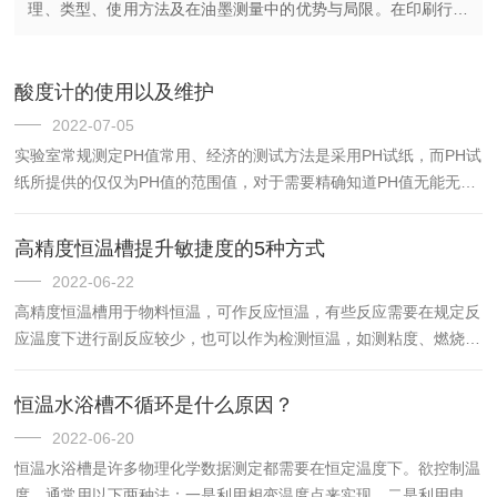
理、类型、使用方法及在油墨测量中的优势与局限。在印刷行业
中，油墨的质量直接决定了印刷品的色彩还原度、附着性和印刷
效果。而油墨的粘度...
酸度计的使用以及维护
2022-07-05
实验室常规测定PH值常用、经济的测试方法是采用PH试纸，而PH试
纸所提供的仅仅为PH值的范围值，对于需要精确知道PH值无能无
为。酸度计是可以提供精确PH值的测试仪器。由于酸度计的价格高
且属于敏感耗材，正确掌握酸度计的使用以及维护教程显得尤为...
高精度恒温槽提升敏捷度的5种方式
2022-06-22
高精度恒温槽用于物料恒温，可作反应恒温，有些反应需要在规定反
应温度下进行副反应较少，也可以作为检测恒温，如测粘度、燃烧热
等。主要是为实验提供一个恒温的环境，一般温度可控。广泛用于石
油、化工、电子仪表、物理、化学、生物工程、医药卫生、生命科
恒温水浴槽不循环是什么原因？
学...
2022-06-20
恒温水浴槽是许多物理化学数据测定都需要在恒定温度下。欲控制温
度，通常用以下两种法：一是利用相变温度点来实现，二是利用电子