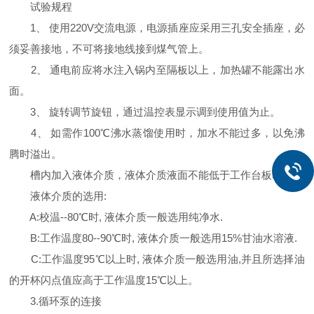
试验规程
1、 使用220V交流电源，电源插座应采用三孔安全插座，必
须妥善接地，不可将接地线接到煤气管上。
2、 通电前应将水注入锅内至隔板以上，加热罐不能露出水
面。
3、 旋转调节旋钮，通过温控表显示调到使用值为止。
4、 如需作100℃沸水蒸馏使用时，加水不能过多，以免沸
腾时溢出。
槽内加入液体介质，液体介质液面不能低于工作台板30mm.
液体介质的选用:
A:校温--80℃时, 液体介质一般选用纯净水.
B:工作温度80--90℃时, 液体介质一般选用15%甘油水溶液.
C:工作温度95℃以上时, 液体介质一般选用油,并且所选择油
的开杯闪点值应高于工作温度15℃以上。
3.循环泵的连接