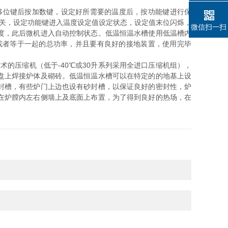
021614
移位键后按加数键，设定好所需要的温度后，按功能键进行保
开关，设定功能键进入温度设定值设定状态，设定值末位闪烁，
微信扫一扫
度，此后微机进入自动控制状态。低温恒温水槽使用低温槽内
大于或者等于一起的总功率，并且要有良好的接地装置，使用完毕
术的压缩机（低于-40℃或30升系列采用全进口压缩机组），
盘上焊接炉体及砌砖。低温恒温水槽可以在特定的的地基上设
封槽，有些炉门上边也设有砂封槽，以保证良好的密封性，炉
在炉膛内左右侧墙上及底面上布置，为了得到良好的热场，在