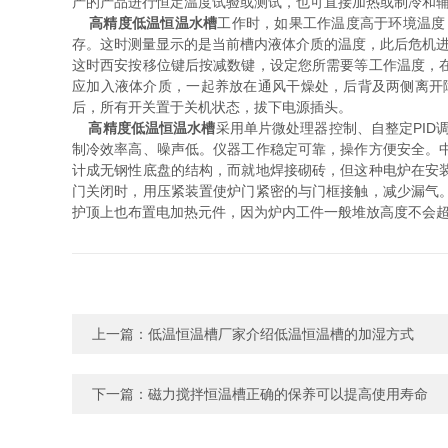
产的产品进行恒定温度试验或测试，也可直接加热或制冷和
高精度低温恒温水槽
工作时，如果工作温度高于环境温度
存。这时测量显示的是当前槽内液体介质的温度，此后危机进
这时西安按移位键后按减数键，设定您所需要等工作温度，
应加入液体介质，一起养放在通风干燥处，后背及两侧离开障碍
后，所有开关置于关机状态，拔下电源插头。
高精度低温恒温水槽
采用单片微处理器控制、自整定PID
制冷效率高、噪声低。仪器工作稳定可靠，操作方便安全。
计成无钢性底盘的结构，而就地焊接砌砖，但这种电炉在安
门关闭时，用压紧装置使炉门紧密的与门框接触，减少漏气
护顶上也布置电加热元件，因为炉内工件一般堆放高度不会
上一篇：
低温恒温槽厂家介绍低温恒温槽的加湿方式
下一篇：
磁力搅拌恒温槽正确的保养可以提高使用寿命