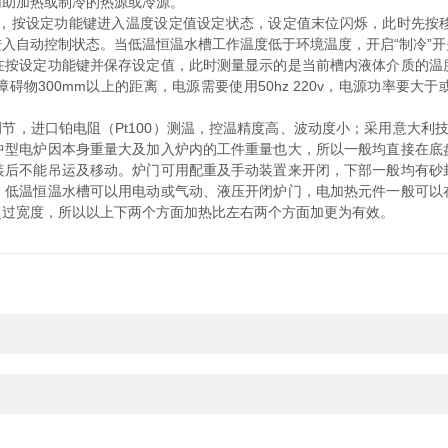
辅助加热或制冷的热源或冷源。
，按设定功能键进入温度设定值设定状态，设定值末位闪烁，此时先按
入自动控制状态。当低温恒温水槽工作温度低于环境温度，开启“制冷”
在按设定功能键并保存设定值，此时测量显示的是当前槽内液体介质的温
物300mm以上的距离，电源需要使用50hz 220v，电源功率要
调节，进口铂电阻（Pt100）测温，控温精度高、波动度小；采用意大利技
中型电炉因本身重量大及加入炉内的工件重量也大，所以一般均直接在底
装后不能吊运及移动。炉门可用配重及手动装置来开闭，下部一般均有砂
。低温恒温水槽可以用电动或气动、液压开闭炉门，电加热元件一般可以
超过宽度，所以以上下两个方面加热比左右两个方面加更为有效。