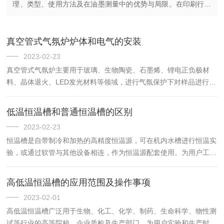
理、类型、使用方法及在油墨测量中的优势与局限。在印刷行业
中，油墨的质量直接决定了印刷品的色彩还原度、附着性和印刷
效果。而油墨的粘度...
真空管式气氛炉炉体和电气的安装
2023-02-23
真空管式气氛炉主要用于玻璃、生物陶瓷、石墨烯、锂电正负极材
料、晶体退火、LED发光材料等领域，进行气氛保护下对样品进行热
处理、烧结、沉积镀膜、灰分测量等场合。管式气氛炉安装：炉体的
安装管式气氛炉可放置在工作台上，以适合人体的生理操作高度，
低温恒温槽和普通恒温槽的区别
工...
2023-02-23
恒温槽是自带制冷和加热的高精度恒温源，可在机内水槽进行恒温实
验，或通过软管与其他设备相连，作为恒温源配套使用。为用户工作
时提供一个热冷受控，温度均匀恒定的场源，对试验样品或生产的产
品进行恒定温度试验或测试，可作为直接加热或制冷和辅助加热或
高低温恒温槽的应用范围及操作事项
制...
2023-02-01
高低温恒温槽广泛用于生物、化工、化学、制药、生命科学、物性测
试等行业的高等院校，企业质检及生产部门。为用户实验和生产时提