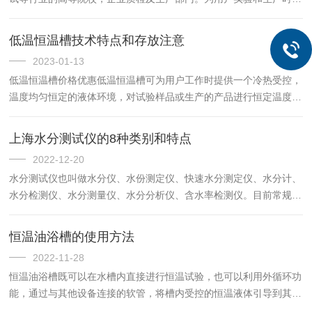
供一个热冷受控，温度均匀恒定的场源，对试验样品或生产的产品进
行恒定温度试验或测试，也可作为直接加热或制冷和辅助加热或制
低温恒温槽技术特点和存放注意
冷...
2023-01-13
低温恒温槽价格优惠低温恒温槽可为用户工作时提供一个冷热受控，
温度均匀恒定的液体环境，对试验样品或生产的产品进行恒定温度试
验或测试，也可作为直接加热或制冷和辅助加热或制冷的电源或冷
源。广泛应用于石油、化工、电子仪表、物理、化学、生物工程、医
上海水分测试仪的8种类别和特点
药...
2022-12-20
水分测试仪也叫做水分仪、水份测定仪、快速水分测定仪、水分计、
水分检测仪、水分测量仪、水分分析仪、含水率检测仪。目前常规水
分测试仪可分为8种类别：1、红外/卤素水分测定仪采用红外辐射源
干燥失重法原理，操作简便，快速，0耗材，测量结果精准，可广...
恒温油浴槽的使用方法
2022-11-28
恒温油浴槽既可以在水槽内直接进行恒温试验，也可以利用外循环功
能，通过与其他设备连接的软管，将槽内受控的恒温液体引导到其他
设备。广泛适用于生物工程、医药、食品、化工、冶金、化学分析、