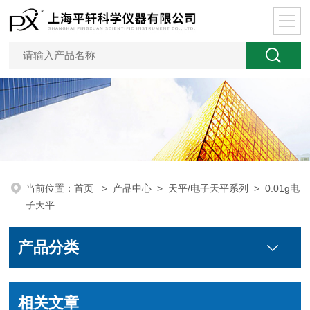
当前位置：
首页
>
产品中心
>
天平/电子天平系列
>
0.01g电
子天平
产品分类
相关文章