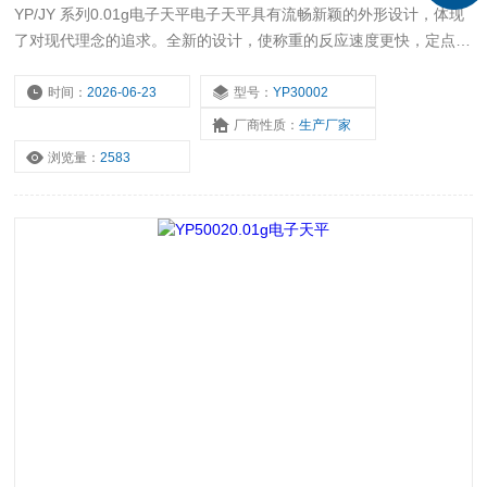
YP/JY 系列0.01g电子天平电子天平具有流畅新颖的外形设计，体现
了对现代理念的追求。全新的设计，使称重的反应速度更快，定点更
迅速。稳定性和抗干扰性高。 本公司开发的YP系列电子天平还可以
根据用户的要求进行生产。具有*的灵活性，野外操作的Z佳选择。
时间：
2026-06-23
型号：
YP30002
厂商性质：
生产厂家
浏览量：
2583