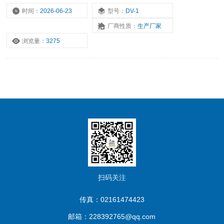
转子编号以及被测液体的温度等信息；程序设定转速自低到高逐渐增
时间：
2026-06-23
型号：
DV-1
加，能自动测试被测液体的粘度范围,推荐转子及转速的组合，确保
厂商性质：
生产厂家
测试的高精度。
浏览量：
3275
扫码关注
传真：02161474423
邮箱：228392765@qq.com