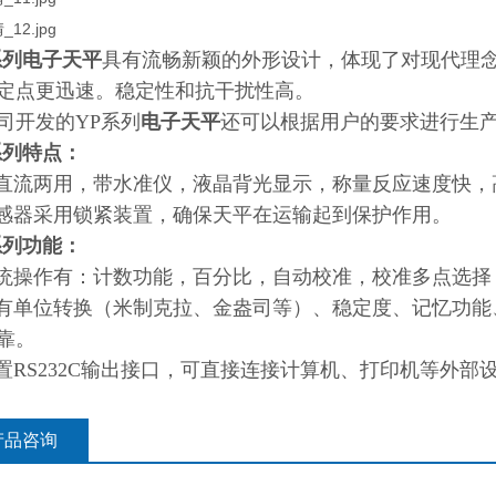
系列
电子天平
具有流畅新颖的外形设计，体现了对现代理
定点更迅速。稳定性和抗干扰性高。
司开发的YP系列
电子天平
还可以根据用户的要求进行生
系列
特点：
交直流两用，带水准仪，液晶背光显示，称量反应速度快，
传感器采用锁紧装置，确保天平在运输起到保护作用。
系列
功能：
系统操作有：计数功能，百分比，自动校准，校准多点选
具有单位转换（米制克拉、金盎司等）、稳定度、记忆功
靠。
内置RS232C输出接口，可直接连接计算机、打印机等外部
产品咨询