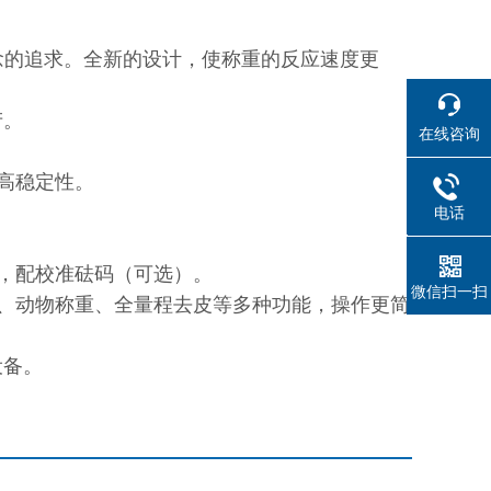
念的追求。全新的设计，使称重的反应速度更
产。
在线咨询
高稳定性。
电话
021614
择，配校准砝码（可选）。
微信扫一扫
能、动物称重、全量程去皮等多种功能，操作更简
设备。