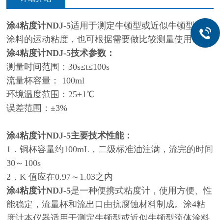
涂4粘度计NDJ-5
适用于测定牛顿型或近似牛顿型流体
涂料的运动粘度，也可根据需要做比较测量使用。
涂4粘度计NDJ-5
技术参数：
测量时间范围：30s≤t≤100s
流量杯容量： 100ml
环境温度范围：25±1℃
误差范围：±3%
涂4粘度计
NDJ-5
主要技术性能：
1．铜杯容量约100mL，二级标准油注满，流完的时间
30～100s
2．K 值应在0.97～1.03之内
涂4粘度计
NDJ-5
是一种便携式粘度计，使用方便、性
能稳定，流量杯和流出口由抗腐蚀材料制成。涂4粘
度计本仪器适用于测定牛顿型或近似牛顿型流体涂料