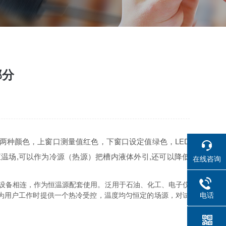
部分
两种颜色，上窗口测量值红色，下窗口设定值绿色，LED
恒温场,可以作为冷源（热源）把槽内液体外引,还可以降低
在线咨询
他设备相连，作为恒温源配套使用。泛用于石油、化工、电子仪
为用户工作时提供一个热冷受控，温度均匀恒定的场源，对试
电话
021614