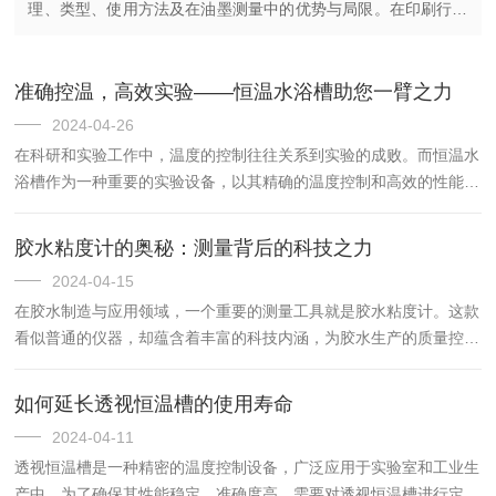
理、类型、使用方法及在油墨测量中的优势与局限。在印刷行业
中，油墨的质量直接决定了印刷品的色彩还原度、附着性和印刷
效果。而油墨的粘度...
准确控温，高效实验——恒温水浴槽助您一臂之力
2024-04-26
在科研和实验工作中，温度的控制往往关系到实验的成败。而恒温水
浴槽作为一种重要的实验设备，以其精确的温度控制和高效的性能，
为科研工作者提供了有力的支持。恒温水浴槽的核心功能在于其能够
提供一个稳定且恒定的温度环境。无论是生物学、化学还是物理学
胶水粘度计的奥秘：测量背后的科技之力
的...
2024-04-15
在胶水制造与应用领域，一个重要的测量工具就是胶水粘度计。这款
看似普通的仪器，却蕴含着丰富的科技内涵，为胶水生产的质量控制
提供了重要保障。胶水粘度计，顾名思义，就是用来测量胶水粘度的
仪器。粘度是胶水的重要物理性质之一，它直接影响着胶水的使用
如何延长透视恒温槽的使用寿命
效...
2024-04-11
透视恒温槽是一种精密的温度控制设备，广泛应用于实验室和工业生
产中。为了确保其性能稳定、准确度高，需要对透视恒温槽进行定期