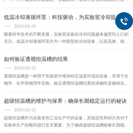
的养护。以下是透视恒温槽的养护方式：1.清洁：透视恒温槽在使用
过程中，可能会产生灰尘、污垢等污染物。这些污染物会影响设备...
低温冷却液循环泵：科技驱动，为实验室冷却提供新动力
2024-03-29
随着科学技术的不断发展，实验室设备的冷却问题越来越受到人们的
关注。低温冷却液循环泵作为一种新型的冷却设备，以其高效、稳定
的性能为实验室冷却提供了新动力。一、科技驱动的创新设计低温冷
却液循环泵采用了先进的科技设计，通过精确的控制系统和高效的
如何验证透视恒温槽的结果
循...
2024-03-15
透视恒温槽是一种用于实验室中维持特定温度环境的设备，常用于生
物学、化学和物理学实验。验证透视恒温槽结果的准确性是确保实验
数据可靠性的关键步骤。1.设备校准与检查：在开始任何实验之前，
首先要确保透视恒温槽已经过适当的校准。这通常涉及使用已知精...
超级恒温槽的维护与保养：确保长期稳定运行的秘诀
2024-03-12
超级恒温槽作为实验室和工业生产中的设备，其稳定性和持久性对于
实验和生产的顺利进行至关重要。为了确保超级恒温槽能够长期稳定
运行，维护与保养工作显得尤为关键。首先，日常的清洁工作是不可