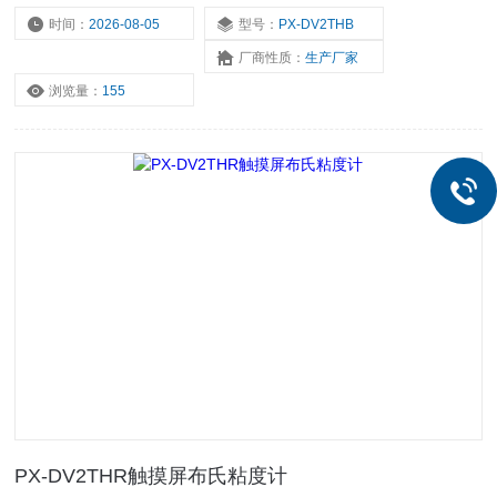
号、转速、时间、剪切速率、剪切应力被测液体的粘度值，当前转速
时间：
2026-08-05
型号：
PX-DV2THB
下可测的最大粘度值，及其满量程百分比值等内容。
厂商性质：
生产厂家
浏览量：
155
PX-DV2THR触摸屏布氏粘度计