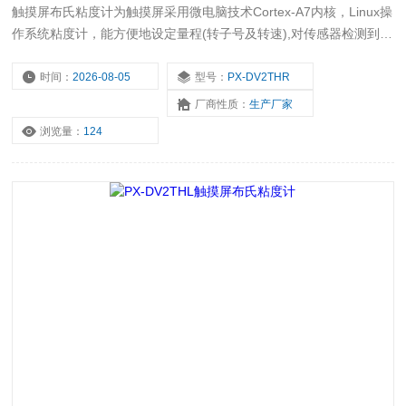
触摸屏布氏粘度计为触摸屏采用微电脑技术Cortex-A7内核，Linux操
作系统粘度计，能方便地设定量程(转子号及转速),对传感器检测到的
数据进行数据处理,并且在显示屏上清晰地显示出测量时设定的转子
号、转速、时间、剪切速率、剪切应力被测液体的粘度值，当前转速
时间：
2026-08-05
型号：
PX-DV2THR
下可测的最大粘度值，及其满量程百分比值等内容。
厂商性质：
生产厂家
浏览量：
124