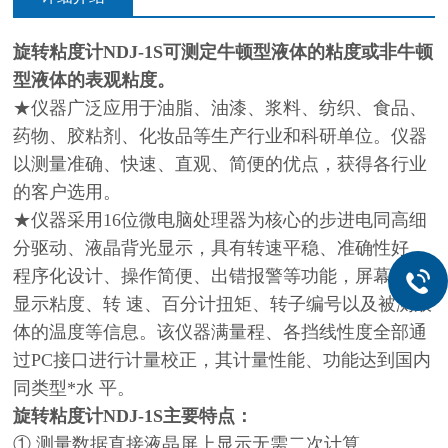
旋转粘度计
NDJ-1S
可测定牛顿型液体的粘度或非牛顿
型液体的表观粘度。
★仪器广泛应用于油脂、油漆、浆料、纺织、食品、
药物、胶粘剂、化妆品等生产行业和科研单位。仪器
以测量准确、快速、直观、简便的优点，获得各行业
的客户选用。
★
仪器
采用16位微电脑处理器为核心的步进电同高细
分驱动、液晶背光显示，具有转速平稳、准确性好、
程序化设计、操作简便、出错报警等功能，屏幕直接
显示粘度、转 速、百分计扭矩、转子编号以及被测液
体的温度等信息。该仪器满量程、各挡线性度全部通
过PC接口进行计量校正，其计量性能、功能达到国内
同类型*水 平。
旋转粘度计
NDJ-1S主要特点：
①.测量数据直接液晶屏上显示无需二次计算。