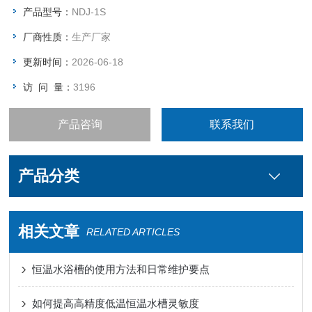
字粘度计是NDJ-1S可广泛应用于油脂、油漆、塑料、药物、饰
产品型号：
NDJ-1S
品、涂料、洗涤。
厂商性质：
生产厂家
更新时间：
2026-06-18
访 问 量：
3196
产品咨询
联系我们
产品分类
相关文章
RELATED ARTICLES
恒温水浴槽的使用方法和日常维护要点
如何提高高精度低温恒温水槽灵敏度