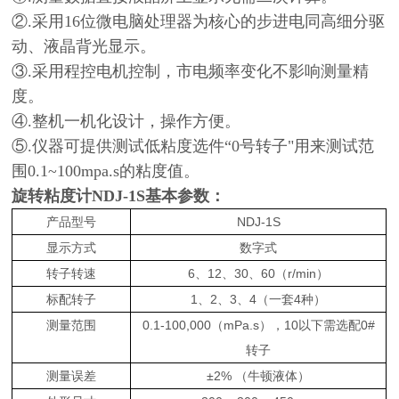
②.采用16位微电脑处理器为核心的步进电同高细分驱
动、液晶背光显示。
③.采用程控电机控制，市电频率变化不影响测量精
度。
④.整机一机化设计，操作方便。
⑤.仪器可提供测试低粘度选件“0号转子"用来测试范
围0.1~100mpa.s的粘度值。
旋转粘度计
NDJ-1S基本参数：
产品型号
NDJ-1S
显示方式
数字式
转子转速
6、12、30、60（r/min）
标配转子
1、2、3、4（一套4种）
测量范围
0.1-100,000（mPa.s），10以下需选配0#
转子
测量误差
±2% （牛顿液体）