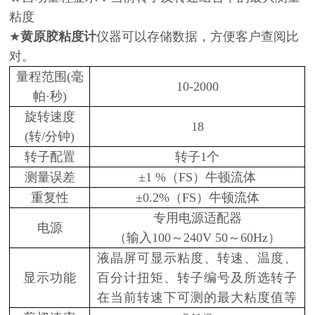
粘度
★
黄原胶粘度计
仪器可以存储数据，方便客户查阅比
对。
量程范围
(毫
10-2000
帕·秒)
旋转速度
18
(转/分钟)
转子配置
转子1个
测量误差
±1 %（FS）牛顿流体
重复性
±0.2%（FS）牛顿流体
专用电源适配器
电源
（输入100～240V 50～60Hz）
液晶屏可显示粘度、转速、温度、
显示功能
百分计扭矩、转子编号及所选转子
在当前转速下可测的最大粘度值等