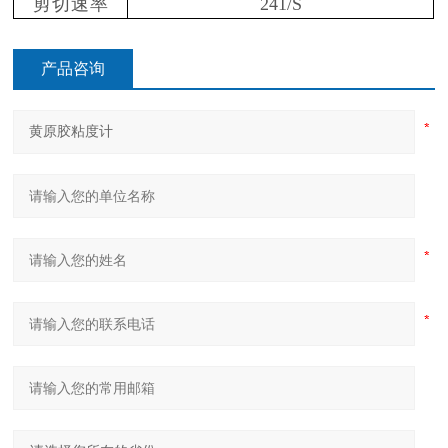
剪切速率
241/S
产品咨询