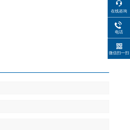
在线咨询
电话
021614
微信扫一扫