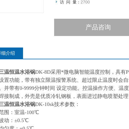
访 问 量：
2700
产品咨询
详细介绍
三温恒温水浴锅
DK-8D
采用*微电脑智能温度控制，具有P
设置功能，带有独立限温报警系统、超过限止温度时会自
。并带有0-9999分钟时间 设定功能。控温操作方便、温
焊接制成，外壳是优质冷轧钢板，表面进过静电喷塑处理
三温恒温水浴锅
DK-10sk技术参数：
范围：室温-100℃
波动：±0.5℃
均匀度：±0.5℃