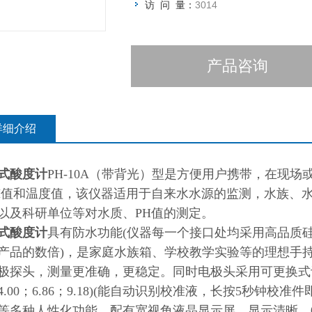
访 问 量：
3014
产品咨询
详细介绍
式酸度计
PH-10A（带背光）型是方便用户携带，在现
H值和温度值，该仪器适用于自来水水源的监测，水族、
以及科研单位等对水质、PH值的测定。
式酸度计
具有防水功能(仪器每一个接口处均采用高品质
产品的数倍)，是家庭水族箱、学校教学实验等的理想手
极探头，测量更准确，更稳定。同时电极头采用可更换式
4.00；6.86；9.18)(能自动识别校准液，长按5秒钟校
等多种人性化功能。配有宽视角液晶显示屏，显示清晰，0