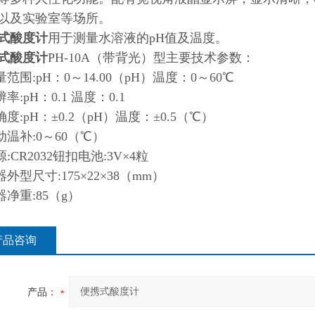
以及实验室等场所。
式酸度计
用于测量水溶液的pH值及温度。
式酸度计
PH-10A（带背光）
型
主要技术参数：
量范围:pH：0～14.00（pH）温度：0～60℃
辨率:pH：0.1 温度：0.1
确度:pH：±0.2（pH）温度：±0.5（℃）
自动温补:0～60（℃）
源:CR2032钮扣电池:3V×4粒
器外型尺寸:175×22×38（mm）
器净重:85（g）
产品咨询
产品：