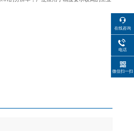
在线咨询
电话
021614
微信扫一扫