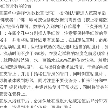
毛细管常数的设置
置菜单中选择“系数设置"选项，按“确认"键进入该菜单后，按
↑"键或者“ ↓"键，即可按位修改数据到需要值（按上移
确认"键保存即可。数据存入到内部存贮器中，下次开机无
】：在四个孔中分别插入毛细管，注意要保持毛细管的垂
浴中，并用将粘度计固定有支架上，在固定位置时，必须
的运动粘度 时，应根据试验的温度选用适当的粘度计，务使
计流动时间不少于350秒。在测定试样的粘度之前必须将
，就用铬酸洗液、水、蒸馏水或95%乙醇依次洗涤。然
 在测定运动粘度时，在内径符合要求且清洁、干燥的毛
在支管上，并用手指堵住管身的管口，同时倒置粘度计，
球将液体吸到标线，同时注意不要使管身，扩张部分和中
器里 提起粘度计，并迅速恢复其正常状态，同时将管身
管套在管身上。
管放入浴缸中后，必须保证在温度到达规定值后15分钟
缸中，浴温到达设定值后，再进行测定。