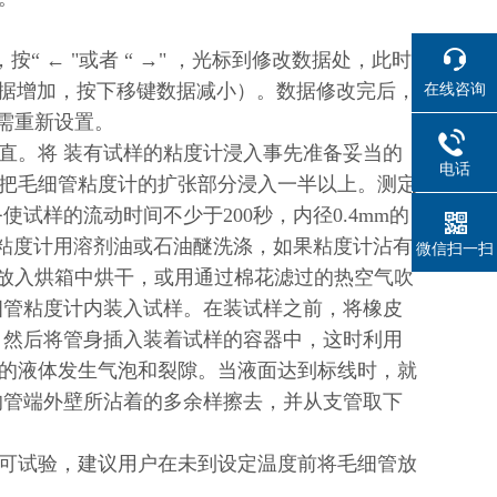
“ ← "或者 “ →" ，光标到修改数据处，此时
在线咨询
键数据增加，按下移键数据减小）。数据修改完后，
需重新设置。
直。将 装有试样的粘度计浸入事先准备妥当的
电话
把毛细管粘度计的扩张部分浸入一半以上。测定
021614
试样的流动时间不少于200秒，内径0.4mm的
 粘度计用溶剂油或石油醚洗涤，如果粘度计沾有
微信扫一扫
后放入烘箱中烘干，或用通过棉花滤过的热空气吹
细管粘度计内装入试样。在装试样之前，将橡皮
 然后将管身插入装着试样的容器中，这时利用
的液体发生气泡和裂隙。当液面达到标线时，就
的管端外壁所沾着的多余样擦去，并从支管取下
方可试验，建议用户在未到设定温度前将毛细管放