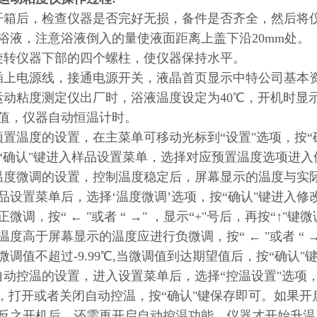
开箱后，检查仪器是否完好无损，备件是否齐全，然后将
浴液，注意浴液倒入的量使液面距离上盖下沿20mm处。
旋转仪器下部的四个螺柱，使仪器保持水平。
插上电源线，接通电源开关，液晶首页显示中特公司基本
运动粘度测定仪出厂时，浴液温度设定为40℃，开机时显
值，仪器自动恒温计时。
预置温度的设置，在主菜单可移动光标到“设置"选项，按“
“确认"键进入样品设置菜单，选择对应预置温度选项进入
温度微调的设置，控制温度稳定后，屏幕显示的温度与实
品设置菜单后，选择‘温度微调’选项，按“确认"键进入
正微调，按“ ← "或者 “ →" ，显示“+"号后，再按“↑
温度高于屏幕显示的温度应进行负微调，按“ ← "或者 “ →
微调值不超过-9.99℃,当微调值到达期望值后，按“确
自动控温的设置，进入设置菜单后，选择“控温设置"选项，按
键，打开或者关闭自动控温，按“确认"键保存即可。如果
反之开机后，还需再开启自动控温功能，仪器才开始升温