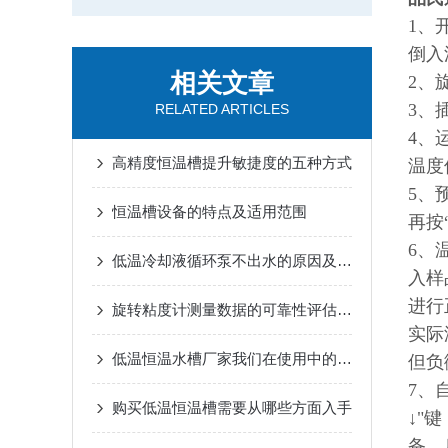
1、
倒入
相关文章
2、
3、
RELATED ARTICLES
4、
高精度恒温槽提升敏捷度的五种方式
温度
5、
恒温槽设备的特点及适用范围
再按
6、
低温冷却液循环泵不出水的原因及解决方法
入样
进行
旋转粘度计测量数据的可靠性评估与优化措施
实际
低温恒温水槽厂家我们在使用中的难题
但负
7、
购买低温恒温槽需要从哪些方面入手
↓"
备。