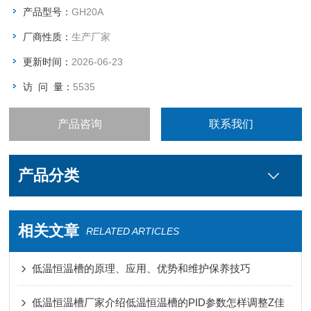
温度均匀的恒定的恒温场所，是研究院、高等院校、工厂实验
产品型号：
GH20A
室、质检部门等理想的超级恒温油槽。
厂商性质：
生产厂家
更新时间：
2026-06-23
访 问 量：
5535
产品咨询
联系我们
产品分类
相关文章
RELATED ARTICLES
低温恒温槽的原理、应用、优势和维护保养技巧
低温恒温槽厂家介绍低温恒温槽的PID参数怎样调整Z佳